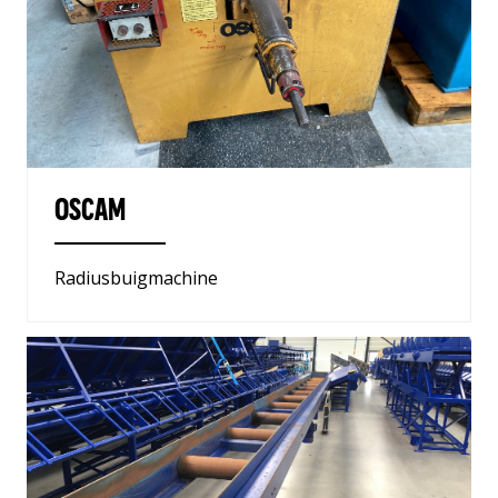
GEBRUIKTE MACHINES
Home
NL
Over ons
OSCAM
Wereldwijd
Aftersales
Radiusbuigmachine
Actueel
Contact
Vacatures
13