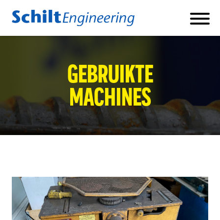
Producten
GEBRUIKTE
BETONSTAAL KNIP- EN BUIGMACHINES
MACHINES
BETONSTAAL SCHAARLIJNEN
BETONSTAAL DUBBELBUIGER
KORVENLASMACHINE
FABRIEKSAUTOMATISERING
LOGISTIEK