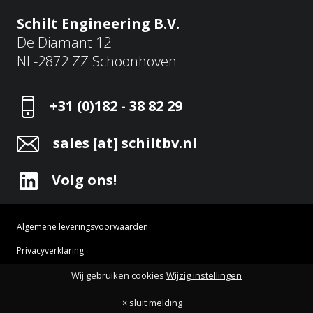
Schilt Engineering B.V.
De Diamant 12
NL-2872 ZZ Schoonhoven
+31 (0)182 - 38 82 29
sales [at] schiltbv.nl
Volg ons!
Algemene leveringsvoorwaarden
Privacyverklaring
Cookie instellingen
HOME
OVER ONS
WERELDWIJD
AFTERSALES
Wij gebruiken cookies
Wijzig instellingen
×
Schilt Engineering © 2026 Alle rechten voorbehouden
× sluit melding
Op onze website wordt gebruik gemaakt van cookies