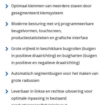
Home
Optimaal klemmen van meerdere staven door
NL
Over ons
gesegmenteerd klemsysteem
Wereldwijd
Moderne besturing met vrij programmeerbare
Aftersales
beugelvormen, touchscreen,
productiestatistieken en grafische interface
Grote vrijheid in beschikbare buigrollen (buigen
in positieve draairichting) en buigharten (buigen
in positieve en negatieve draairichting)
Automatisch segmentbuigen voor het maken van
grote radiussen
Actueel
Leverbaar in linkse en rechtse uitvoering voor
Contact
optimale inpassing in bestaand
Vacatures
13