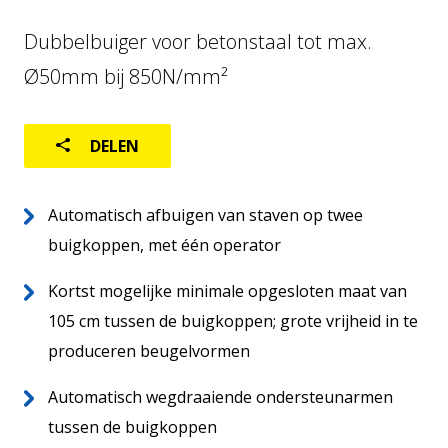
KORVENLASMACHINE
Dubbelbuiger voor betonstaal tot max.
FABRIEKSAUTOMATISERING
Ø50mm bij 850N/mm²
LOGISTIEK
DELEN
GEBRUIKTE MACHINES
Automatisch afbuigen van staven op twee
buigkoppen, met één operator
Kortst mogelijke minimale opgesloten maat van
105 cm tussen de buigkoppen; grote vrijheid in te
produceren beugelvormen
Automatisch wegdraaiende ondersteunarmen
tussen de buigkoppen