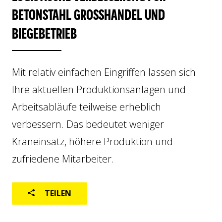
BETONSTAHL GROSSHANDEL UND B
GEBRAUCHTMASCHINEN
IEGEBETRIEB
Mit relativ einfachen Eingriffen lassen sich
Ihre aktuellen Produktionsanlagen und
Arbeitsabläufe teilweise erheblich
Home
DE
verbessern. Das bedeutet weniger
Über uns
Weltweit
Kraneinsatz, höhere Produktion und
After-sales
zufriedene Mitarbeiter.
TEILEN